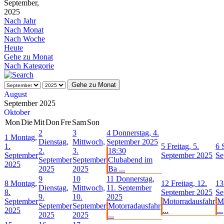
September,
2025
Nach Jahr
Nach Monat
Nach Woche
Heute
Gehe zu Monat
Nach Kategorie
Gehe zu Monat
August
September 2025
Oktober
Mon
Die
Mit
Don
Fre
Sam
Son
2
3
4
Donnerstag, 4.
1
Montag,
Dienstag,
Mittwoch,
September 2025
1.
5
Freitag, 5.
6
2.
3.
18:30
September
September 2025
Se
September
September
Clubabend im
2025
2025
2025
Ba ...
9
10
11
Donnerstag,
8
Montag,
12
Freitag, 12.
13
Dienstag,
Mittwoch,
11. September
8.
September 2025
Se
9.
10.
2025
September
Motorradausfahr
Mo
September
September
Motorradausfahr
2025
...
...
2025
2025
...