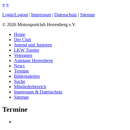
≡
≡
Login/Logout
|
Impressum
|
Datenschutz
|
Sitemap
©
2026
Motorsportclub Herrenberg e.V.
Home
Der Club
Jugend und Junioren
LKW Turnier
Veteranen
Autotage Herrenberg
News
Termine
Bildergalerien
Suche
Mitgliederbereich
Impressum & Datenschutz
Sitemap
Termine