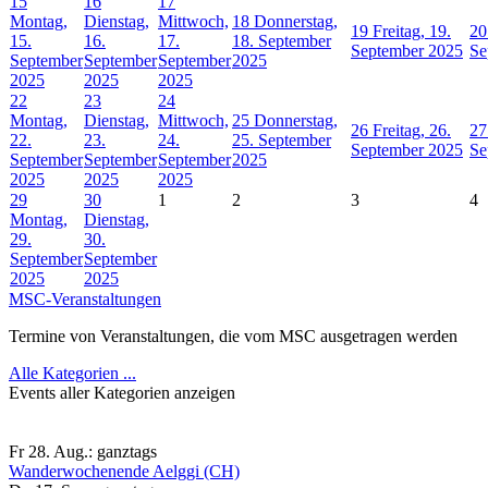
15
16
17
Montag,
Dienstag,
Mittwoch,
18
Donnerstag,
19
Freitag, 19.
20
15.
16.
17.
18. September
September 2025
Se
September
September
September
2025
2025
2025
2025
22
23
24
Montag,
Dienstag,
Mittwoch,
25
Donnerstag,
26
Freitag, 26.
27
22.
23.
24.
25. September
September 2025
Se
September
September
September
2025
2025
2025
2025
29
30
1
2
3
4
Montag,
Dienstag,
29.
30.
September
September
2025
2025
MSC-Veranstaltungen
Termine von Veranstaltungen, die vom MSC ausgetragen werden
Alle Kategorien ...
Events aller Kategorien anzeigen
Fr 28. Aug.:
ganztags
Wanderwochenende Aelggi (CH)