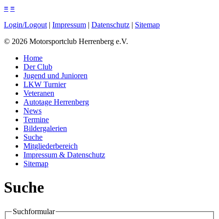
≡
≡
Login/Logout
|
Impressum
|
Datenschutz
|
Sitemap
©
2026
Motorsportclub Herrenberg e.V.
Home
Der Club
Jugend und Junioren
LKW Turnier
Veteranen
Autotage Herrenberg
News
Termine
Bildergalerien
Suche
Mitgliederbereich
Impressum & Datenschutz
Sitemap
Suche
Suchformular