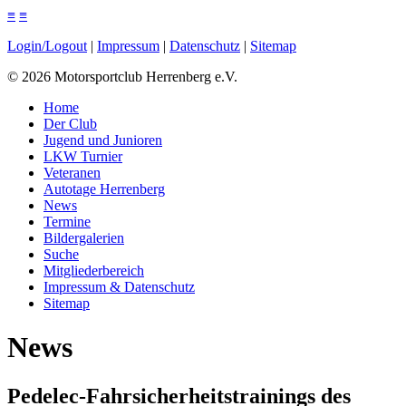
≡
≡
Login/Logout
|
Impressum
|
Datenschutz
|
Sitemap
©
2026
Motorsportclub Herrenberg e.V.
Home
Der Club
Jugend und Junioren
LKW Turnier
Veteranen
Autotage Herrenberg
News
Termine
Bildergalerien
Suche
Mitgliederbereich
Impressum & Datenschutz
Sitemap
News
Pedelec-Fahrsicherheitstrainings des