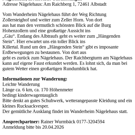
Adresse Nägelehaus: Am Raichberg 1, 72461 Albstadt
Vom Wanderheim Nägelehaus führt der Weg Richtung
Zollersteighof und weiter zum Zeller Horn. Von dort
aus hat man den vermutlich schönsten Blick auf die Burg
Hohenzollern und eine großartige Aussicht ins
„Gäu“. Entlang des Albtraufs geht es weiter zum „Hängenden
Stein“. Hier erwartet uns ein toller Blick ins
Killertal. Rund um den „Hängenden Stein“ gibt es imposante
Erdbewegungen zu bestaunen. Von dort aus
geht es zurück zum Nägelehaus. Der Raichbergturm am Nägelehaus
kann auf eigene Faust erkundet werden. Es lohnt sich, da man bei
gutem Wetter einen großartigen Rundumblick hat.
Informationen zur Wanderung:
Leichte Wanderung
Länge ca. 6 km, ca. 170 Höhenmeter
bedingt kinderwagentauglich
Bitte denkt an gutes Schuhwerk, wetterangepasste Kleidung und ein
kleines Rucksackvesper.
Der gemütliche Ausklang findet im Wanderheim Nägelehaus statt.
Ansprechpartner:
Rainer Wurmbäck 0177-3204594
Anmeldung bitte bis 20.04.2026