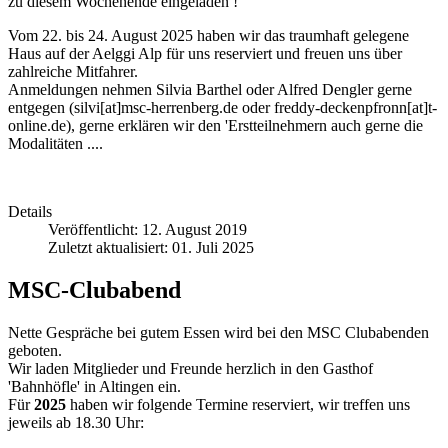
zu diesem Wochenende eingeladen !
Vom 22. bis 24. August 2025 haben wir das traumhaft gelegene
Haus auf der Aelggi Alp für uns reserviert und freuen uns über
zahlreiche Mitfahrer.
Anmeldungen nehmen Silvia Barthel oder Alfred Dengler gerne
entgegen (silvi[at]msc-herrenberg.de oder freddy-deckenpfronn[at]t-
online.de), gerne erklären wir den 'Erstteilnehmern auch gerne die
Modalitäten ....
Details
Veröffentlicht: 12. August 2019
Zuletzt aktualisiert: 01. Juli 2025
MSC-Clubabend
Nette Gespräche bei gutem Essen wird bei den MSC Clubabenden
geboten.
Wir laden Mitglieder und Freunde herzlich in den Gasthof
'Bahnhöfle' in Altingen ein.
Für
2025
haben wir folgende Termine reserviert, wir treffen uns
jeweils ab 18.30 Uhr: