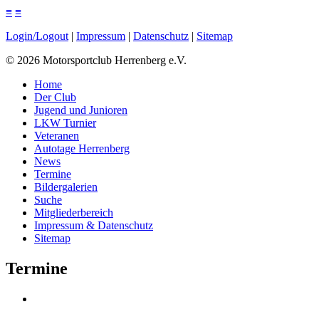
≡
≡
Login/Logout
|
Impressum
|
Datenschutz
|
Sitemap
©
2026
Motorsportclub Herrenberg e.V.
Home
Der Club
Jugend und Junioren
LKW Turnier
Veteranen
Autotage Herrenberg
News
Termine
Bildergalerien
Suche
Mitgliederbereich
Impressum & Datenschutz
Sitemap
Termine