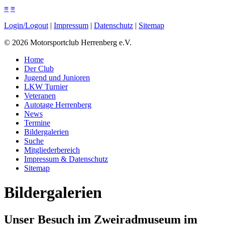
≡
≡
Login/Logout
|
Impressum
|
Datenschutz
|
Sitemap
©
2026
Motorsportclub Herrenberg e.V.
Home
Der Club
Jugend und Junioren
LKW Turnier
Veteranen
Autotage Herrenberg
News
Termine
Bildergalerien
Suche
Mitgliederbereich
Impressum & Datenschutz
Sitemap
Bildergalerien
Unser Besuch im Zweiradmuseum im