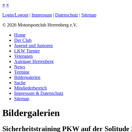
≡
≡
Login/Logout
|
Impressum
|
Datenschutz
|
Sitemap
©
2026
Motorsportclub Herrenberg e.V.
Home
Der Club
Jugend und Junioren
LKW Turnier
Veteranen
Autotage Herrenberg
News
Termine
Bildergalerien
Suche
Mitgliederbereich
Impressum & Datenschutz
Sitemap
Bildergalerien
Sicherheitstraining PKW auf der Solitude